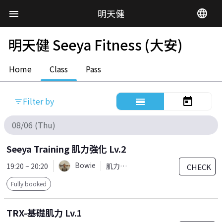
明天健
language
menu
明天健 Seeya Fitness (大安)
Home
Class
Pass
Filter by
calendar_view_day
today
filter_list
08/06 (Thu)
Seeya Training 肌力強化 Lv.2
Bowie
19:20 ~ 20:20
肌力訓練
CHECK
Fully booked
TRX-基礎肌力 Lv.1